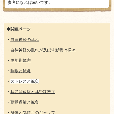
参考になれば幸いです。
◆関連ページ
・
自律神経の乱れ
・
自律神経の乱れが及ぼす影響は様々
・
更年期障害
・
睡眠と鍼灸
・
ストレスと鍼灸
・
耳管開放症と耳管狭窄症
・
聴覚過敏と鍼灸
・
身体と気持ちのギャップ