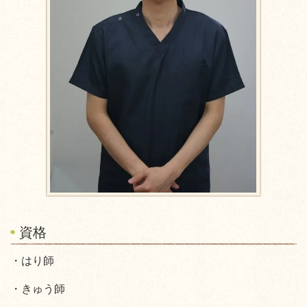
資格
・はり師
・きゅう師