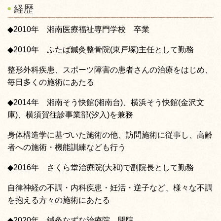
経歴
◆2010
年 湘南医療福祉専門学校 卒業
◆2010
年 ふたば鍼灸整骨院
(
東戸塚
)
主任として勤務
整形外科疾患、スポーツ障害の患者さんの治療をはじめ、
毎日多くの施術にあたる
◆2014
年 湘南そう快館
(
湘南台
)
、横浜そう快館
(
金沢文
庫
)
、横須賀往診事業部
(
汐入
)
を兼務
身体構造学に基づいた施術の他、訪問施術に従事し、高齢
者への施術・機能訓練なども行う
◆2016
年 さくら堂治療院
(
大和
)
で副院長として勤務
自律神経の不調・内科疾患・妊活・逆子など、様々な不調
を抱える方々の施術にあたる
◆2020
年 鍼灸なずな治療院 開院