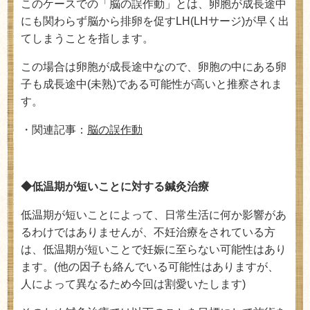
このケースでの「脳の誤作動」とは、卵胞が成長途中
にも関わらず脳から排卵を促す
LH(LH
サージ
)
が早く出
てしまうことを指します。
この場合は卵胞が成長途中なので、卵胞の中にある卵
子も成長途中
(
未熟
)
である可能性が高いと推察されま
す。
・関連記事：
脳の誤作動
◆低温期が短いことに対する鍼灸治療
低温期が短いことによって、日常生活に何か影響があ
るわけではありませんが、不妊治療をされている方
は、低温期が短いことで妊娠に至らない可能性はあり
ます。
(
他の因子も絡んでいる可能性はありますが、
人によって異なるため今回は割愛いたします
)