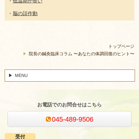
・
低温期が長い
・
脳の誤作動
トップページ
院長の鍼灸臨床コラム 〜あなたの体調回復のヒント〜
MENU
お電話でのお問合せはこちら
045-489-9506
受付