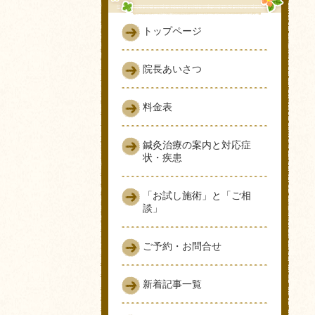
トップページ
院長あいさつ
料金表
鍼灸治療の案内と対応症
状・疾患
「お試し施術」と「ご相
談」
ご予約・お問合せ
新着記事一覧