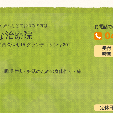
や妊活などでお悩みの方は
お電話で
治療院
0
谷区西久保町15 グランディシンヤ201
受付
時間
・睡眠症状・妊活のための身体作り・痛
定休