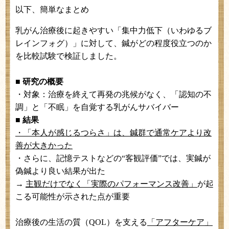
以下、簡単なまとめ
乳がん治療後に起きやすい「集中力低下（いわゆるブ
レインフォグ）」に対して、鍼がどの程度役立つのか
を比較試験で検証しました。
■ 研究の概要
・対象：治療を終えて再発の兆候がなく、「認知の不
調」と「不眠」を自覚する乳がんサバイバー
■ 結果
・「本人が感じるつらさ」は、鍼群で通常ケアより改
善が大きかった
・さらに、記憶テストなどの“客観評価”では、実鍼が
偽鍼より良い結果が出た
→
主観だけでなく「実際のパフォーマンス改善」
が起
こる可能性が示された点が重要
治療後の生活の質（
QOL
）を支える
「アフターケア」